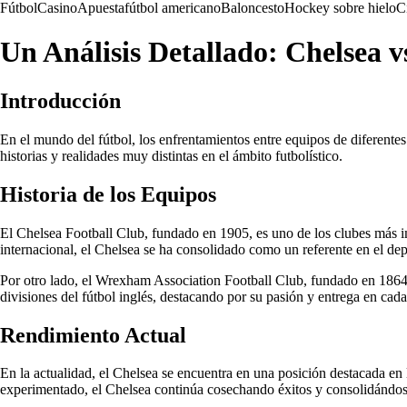
Fútbol
Casino
Apuesta
fútbol americano
Baloncesto
Hockey sobre hielo
C
Un Análisis Detallado: Chelsea 
Introducción
En el mundo del fútbol, los enfrentamientos entre equipos de diferente
historias y realidades muy distintas en el ámbito futbolístico.
Historia de los Equipos
El Chelsea Football Club, fundado en 1905, es uno de los clubes más im
internacional, el Chelsea se ha consolidado como un referente en el dep
Por otro lado, el Wrexham Association Football Club, fundado en 1864, 
divisiones del fútbol inglés, destacando por su pasión y entrega en cada
Rendimiento Actual
En la actualidad, el Chelsea se encuentra en una posición destacada en
experimentado, el Chelsea continúa cosechando éxitos y consolidándo