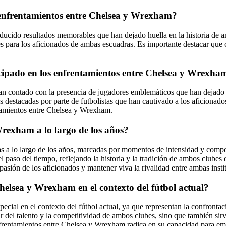
s enfrentamientos entre Chelsea y Wrexham?
ducido resultados memorables que han dejado huella en la historia de 
es para los aficionados de ambas escuadras. Es importante destacar qu
cipado en los enfrentamientos entre Chelsea y Wrexha
 contado con la presencia de jugadores emblemáticos que han dejado su h
es destacadas por parte de futbolistas que han cautivado a los aficionad
entamientos entre Chelsea y Wrexham.
rexham a lo largo de los años?
 a lo largo de los años, marcadas por momentos de intensidad y compet
el paso del tiempo, reflejando la historia y la tradición de ambos clube
asión de los aficionados y mantener viva la rivalidad entre ambas insti
helsea y Wrexham en el contexto del fútbol actual?
ial en el contexto del fútbol actual, ya que representan la confrontaci
r del talento y la competitividad de ambos clubes, sino que también sirv
nfrentamientos entre Chelsea y Wrexham radica en su capacidad para emoc