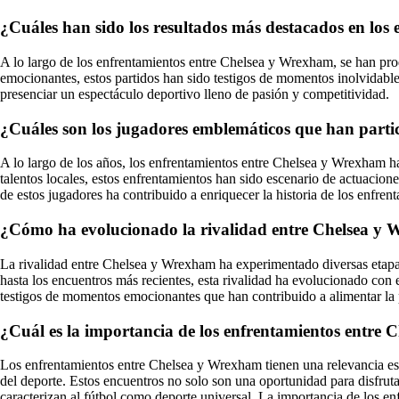
¿Cuáles han sido los resultados más destacados en lo
A lo largo de los enfrentamientos entre Chelsea y Wrexham, se han pro
emocionantes, estos partidos han sido testigos de momentos inolvidabl
presenciar un espectáculo deportivo lleno de pasión y competitividad.
¿Cuáles son los jugadores emblemáticos que han parti
A lo largo de los años, los enfrentamientos entre Chelsea y Wrexham han
talentos locales, estos enfrentamientos han sido escenario de actuacion
de estos jugadores ha contribuido a enriquecer la historia de los enfr
¿Cómo ha evolucionado la rivalidad entre Chelsea y W
La rivalidad entre Chelsea y Wrexham ha experimentado diversas etapas
hasta los encuentros más recientes, esta rivalidad ha evolucionado con 
testigos de momentos emocionantes que han contribuido a alimentar la p
¿Cuál es la importancia de los enfrentamientos entre C
Los enfrentamientos entre Chelsea y Wrexham tienen una relevancia espec
del deporte. Estos encuentros no solo son una oportunidad para disfruta
caracterizan al fútbol como deporte universal. La importancia de los e