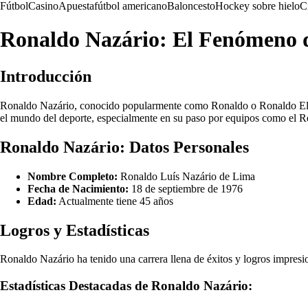
Fútbol
Casino
Apuesta
fútbol americano
Baloncesto
Hockey sobre hielo
C
Ronaldo Nazário: El Fenómeno d
Introducción
Ronaldo Nazário, conocido popularmente como Ronaldo o Ronaldo El Fen
el mundo del deporte, especialmente en su paso por equipos como el Re
Ronaldo Nazário: Datos Personales
Nombre Completo:
Ronaldo Luís Nazário de Lima
Fecha de Nacimiento:
18 de septiembre de 1976
Edad:
Actualmente tiene 45 años
Logros y Estadísticas
Ronaldo Nazário ha tenido una carrera llena de éxitos y logros impresi
Estadísticas Destacadas de Ronaldo Nazário: