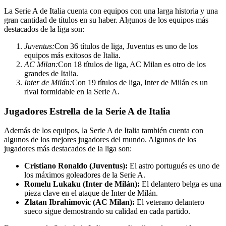
La Serie A de Italia cuenta con equipos con una larga historia y una
gran cantidad de títulos en su haber. Algunos de los equipos más
destacados de la liga son:
Juventus:
Con 36 títulos de liga, Juventus es uno de los
equipos más exitosos de Italia.
AC Milan:
Con 18 títulos de liga, AC Milan es otro de los
grandes de Italia.
Inter de Milán:
Con 19 títulos de liga, Inter de Milán es un
rival formidable en la Serie A.
Jugadores Estrella de la Serie A de Italia
Además de los equipos, la Serie A de Italia también cuenta con
algunos de los mejores jugadores del mundo. Algunos de los
jugadores más destacados de la liga son:
Cristiano Ronaldo (Juventus):
El astro portugués es uno de
los máximos goleadores de la Serie A.
Romelu Lukaku (Inter de Milán):
El delantero belga es una
pieza clave en el ataque de Inter de Milán.
Zlatan Ibrahimovic (AC Milan):
El veterano delantero
sueco sigue demostrando su calidad en cada partido.