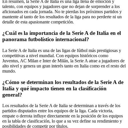
En resumen, la Serie A de Italia es una liga llena de emoción y
talento, con equipos y jugadores que no dejan de sorprender a los
aficionados en cada jornada. No te pierdas los próximos partidos y
mantente al tanto de los resultados de la liga para no perderte ni un
detalle de esta apasionante competición.
¿Cuál es la importancia de la Serie A de Italia en el
panorama futbolístico internacional?
La Serie A de Italia es una de las ligas de fútbol más prestigiosas y
competitivas a nivel mundial. Con equipos históricos como
Juventus, AC Milan e Inter de Milán, la Serie A atrae a jugadores de
alto nivel y genera un gran interés tanto en Italia como en el resto del
mundo.
¿Cómo se determinan los resultados de la Serie A de
Italia y qué impacto tienen en la clasificación
general?
Los resultados de la Serie A de Italia se determinan a través de los
partidos disputados entre los equipos de la liga. Cada victoria,
empate o derrota influye directamente en la posición de los equipos
en la tabla de clasificación, lo que a su vez define su rendimiento y
posibilidades de competir por títulos.