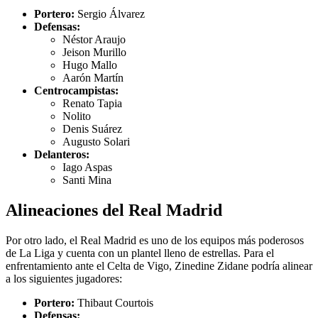
Portero:
Sergio Álvarez
Defensas:
Néstor Araujo
Jeison Murillo
Hugo Mallo
Aarón Martín
Centrocampistas:
Renato Tapia
Nolito
Denis Suárez
Augusto Solari
Delanteros:
Iago Aspas
Santi Mina
Alineaciones del Real Madrid
Por otro lado, el Real Madrid es uno de los equipos más poderosos
de La Liga y cuenta con un plantel lleno de estrellas. Para el
enfrentamiento ante el Celta de Vigo, Zinedine Zidane podría alinear
a los siguientes jugadores:
Portero:
Thibaut Courtois
Defensas: