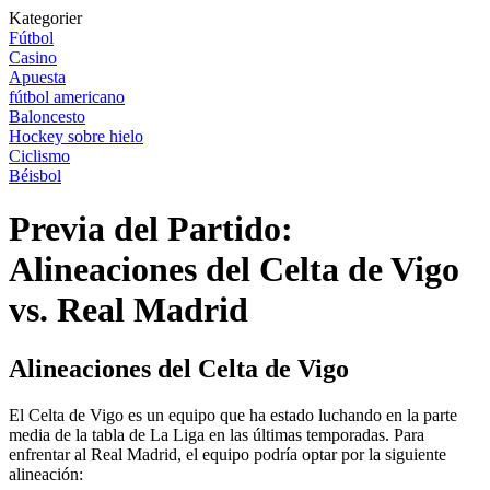
Kategorier
Fútbol
Casino
Apuesta
fútbol americano
Baloncesto
Hockey sobre hielo
Ciclismo
Béisbol
Previa del Partido:
Alineaciones del Celta de Vigo
vs. Real Madrid
Alineaciones del Celta de Vigo
El Celta de Vigo es un equipo que ha estado luchando en la parte
media de la tabla de La Liga en las últimas temporadas. Para
enfrentar al Real Madrid, el equipo podría optar por la siguiente
alineación: