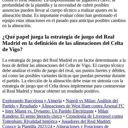
profundidad de la plantilla y la necesidad de cubrir posibles
ausencias pueden llevar al cuerpo técnico a realizar ajustes en la
alineación titular. Es importante evaluar cómo han gestionado el
equipo estas situaciones en el pasado para anticipar posibles cambios
en la alineación.
¿Qué papel juega la estrategia de juego del Real
Madrid en la definición de las alineaciones del Celta
de Vigo?
La estrategia de juego del Real Madrid es un factor determinante a la
hora de definir las alineaciones del Celta de Vigo. El cuerpo técnico
debe analizar el estilo de juego del rival, sus puntos fuertes y débiles,
así como las posibles variantes tácticas que puedan presentar durante
el partido. La elección de la alineación debe estar en sintonía con la
estrategia de juego que el Celta desea implementar para contrarrestar
al Real Madrid y buscar obtener un resultado positivo.
Explorando Barcelona y Almería
•
Napoli vs Milan: Análisis del
Partido y Resultado
•
Alineaciones de West Ham contra Arsenal FC
•
Inter Miami vs. Dynamo: Un Partido Electrizante
•
Milan
Kundera: El genio literario checo
•
Cronología de Liverpool contra
Tottenham: Rivalidad histórica
•
Jugadores del Real Madrid:
Conoce la Plantilla 2023/24
•
Alineaciones y Posiciones de