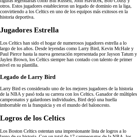
figuras legendarias como Bill Russell, John Havlicek, Bob Cousy y
otros. Estos jugadores establecieron un legado de dominio en la liga,
convirtiendo a los Celtics en uno de los equipos más exitosos en la
historia deportiva.
Jugadores Estrella
Los Celtics han sido el hogar de numerosos jugadores estrella a lo
largo de los años. Desde leyendas como Larry Bird, Kevin McHale y
Paul Pierce hasta la nueva generación representada por Jayson Tatum y
Jaylen Brown, los Celtics siempre han contado con talento de primer
nivel en su plantilla.
Legado de Larry Bird
Larry Bird es considerado uno de los mejores jugadores de la historia
de la NBA y pasó toda su carrera con los Celtics. Ganador de múltiples
campeonatos y galardones individuales, Bird dejó una huella
imborrable en la franquicia y en el mundo del baloncesto.
Logros de los Celtics
Los Boston Celtics ostentan una impresionante lista de logros a lo
largo de su historia. Con un total de 17 campeonatos de la NBA, los