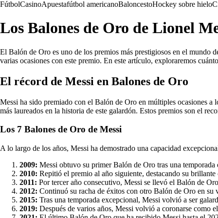
Fútbol
Casino
Apuesta
fútbol americano
Baloncesto
Hockey sobre hielo
C
Los Balones de Oro de Lionel Mes
El Balón de Oro es uno de los premios más prestigiosos en el mundo del 
varias ocasiones con este premio. En este artículo, exploraremos cuán
El récord de Messi en Balones de Oro
Messi ha sido premiado con el Balón de Oro en múltiples ocasiones a lo
más laureados en la historia de este galardón. Estos premios son el rec
Los 7 Balones de Oro de Messi
A lo largo de los años, Messi ha demostrado una capacidad excepcional
2009:
Messi obtuvo su primer Balón de Oro tras una temporada 
2010:
Repitió el premio al año siguiente, destacando su brillant
2011:
Por tercer año consecutivo, Messi se llevó el Balón de O
2012:
Continuó su racha de éxitos con otro Balón de Oro en su v
2015:
Tras una temporada excepcional, Messi volvió a ser galard
2019:
Después de varios años, Messi volvió a coronarse como e
2021:
El último Balón de Oro que ha recibido Messi hasta el 202