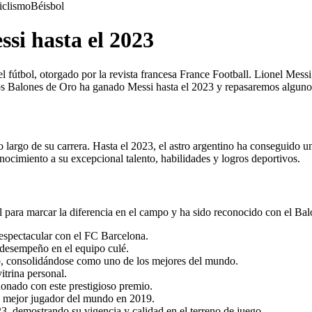
iclismo
Béisbol
si hasta el 2023
fútbol, otorgado por la revista francesa France Football. Lionel Messi, 
tos Balones de Oro ha ganado Messi hasta el 2023 y repasaremos alguno
 largo de su carrera. Hasta el 2023, el astro argentino ha conseguido 
onocimiento a su excepcional talento, habilidades y logros deportivos.
 para marcar la diferencia en el campo y ha sido reconocido con el Bal
espectacular con el FC Barcelona.
e desempeño en el equipo culé.
ro, consolidándose como uno de los mejores del mundo.
itrina personal.
onado con este prestigioso premio.
l mejor jugador del mundo en 2019.
3, demostrando su vigencia y calidad en el terreno de juego.