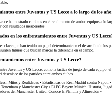
able.
mientos entre Juventus y US Lecce a lo largo de los año
Lecce ha mostrado cambios en el rendimiento de ambos equipos a lo lar
r con resultados inesperados.
cados en los enfrentamientos entre Juventus y US Lecce
s clave que han tenido un papel determinante en el desarrollo de los p
surgen figuras que buscan marcar la diferencia en el campo.
frentamientos entre Juventus y US Lecce?
entre Juventus y US Lecce, como la táctica de juego de cada equipo, el e
l desenlace de los partidos entre ambos clubes.
Messi: Mitos y Realidades
•
Estadísticas de Real Madrid contra Napoli
•
re Tottenham y Manchester City
•
El FC Bayern Múnich: Historia, Jugad
adores del Manchester United: Conoce la Plantilla y Alineación
•