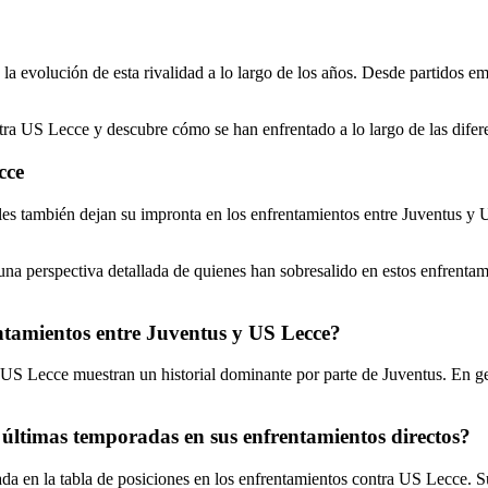
a evolución de esta rivalidad a lo largo de los años. Desde partidos em
ra US Lecce y descubre cómo se han enfrentado a lo largo de las difer
cce
uales también dejan su impronta en los enfrentamientos entre Juventus y
na perspectiva detallada de quienes han sobresalido en estos enfrentam
rentamientos entre Juventus y US Lecce?
 US Lecce muestran un historial dominante por parte de Juventus. En gen
últimas temporadas en sus enfrentamientos directos?
da en la tabla de posiciones en los enfrentamientos contra US Lecce. 