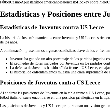
Fútbol
Casino
Apuesta
fútbol americano
Baloncesto
Hockey sobre hielo
C
Estadísticas y Posiciones entre 
Estadísticas de Juventus contra US Lecce
La historia de los enfrentamientos entre Juventus y US Lecce es rica e
de los años.
A continuación, presentamos algunas estadísticas clave de los enfrentam
Juventus ha ganado un alto porcentaje de los partidos jugados c
El promedio de goles marcados por Juventus en los partidos contr
La defensa de Juventus ha sido sólida frente a US Lecce, encaja
El historial de enfrentamientos muestra una clara supremacía de
Posiciones de Juventus contra US Lecce
Al analizar las posiciones de Juventus en la tabla frente a US Lecce, p
fútbol italiano, suele encontrarse en una posición privilegiada en la li
Las posiciones de Juventus y US Lecce proporcionan una visión general d