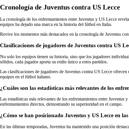
Cronología de Juventus contra US Lecce
La cronología de los enfrentamientos entre Juventus y US Lecce revela l
equipos ha dejado una marca en la historia del fútbol en Italia.
Revive los momentos más destacados en la cronología de Juventus cont
Clasificaciones de jugadores de Juventus contra US Le
No solo los equipos tienen su historia, sino que los jugadores individ
sólidos, cada jugador aporta su estilo único a estos partidos.
Las clasificaciones de jugadores de Juventus contra US Lecce ofrecen u
equipos en el fútbol italiano.
¿Cuáles son las estadísticas más relevantes de los enf
Las estadísticas más relevantes de los enfrentamientos entre Juventus y
enfrentamientos directos, demostrando su superioridad en el campo.
¿Cómo se han posicionado Juventus y US Lecce en las 
En las últimas temporadas, Juventus ha mantenido una posición destaca