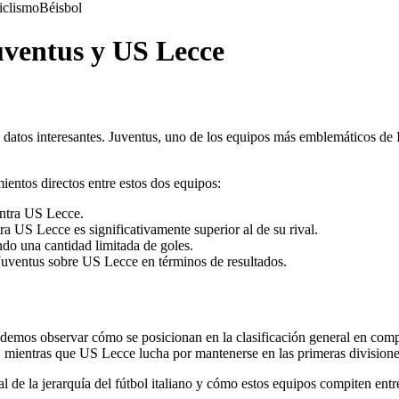
iclismo
Béisbol
Juventus y US Lecce
n datos interesantes. Juventus, uno de los equipos más emblemáticos de 
ientos directos entre estos dos equipos:
ontra US Lecce.
a US Lecce es significativamente superior al de su rival.
ndo una cantidad limitada de goles.
 Juventus sobre US Lecce en términos de resultados.
odemos observar cómo se posicionan en la clasificación general en compa
ga, mientras que US Lecce lucha por mantenerse en las primeras divisione
e la jerarquía del fútbol italiano y cómo estos equipos compiten entre 