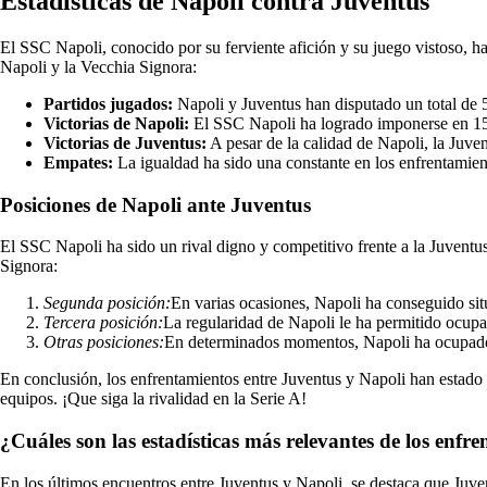
Estadísticas de Napoli contra Juventus
El SSC Napoli, conocido por su ferviente afición y su juego vistoso, h
Napoli y la Vecchia Signora:
Partidos jugados:
Napoli y Juventus han disputado un total de 50
Victorias de Napoli:
El SSC Napoli ha logrado imponerse en 15 
Victorias de Juventus:
A pesar de la calidad de Napoli, la Juven
Empates:
La igualdad ha sido una constante en los enfrentamiento
Posiciones de Napoli ante Juventus
El SSC Napoli ha sido un rival digno y competitivo frente a la Juventu
Signora:
Segunda posición:
En varias ocasiones, Napoli ha conseguido situ
Tercera posición:
La regularidad de Napoli le ha permitido ocupar 
Otras posiciones:
En determinados momentos, Napoli ha ocupado o
En conclusión, los enfrentamientos entre Juventus y Napoli han estado m
equipos. ¡Que siga la rivalidad en la Serie A!
¿Cuáles son las estadísticas más relevantes de los enfr
En los últimos encuentros entre Juventus y Napoli, se destaca que J