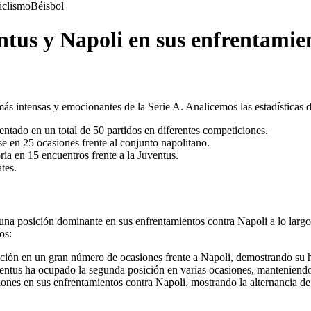
iclismo
Béisbol
entus y Napoli en sus enfrentamie
 más intensas y emocionantes de la Serie A. Analicemos las estadísticas d
entado en un total de 50 partidos en diferentes competiciones.
 en 25 ocasiones frente al conjunto napolitano.
ria en 15 encuentros frente a la Juventus.
tes.
una posición dominante en sus enfrentamientos contra Napoli a lo largo
os:
ición en un gran número de ocasiones frente a Napoli, demostrando su h
ventus ha ocupado la segunda posición en varias ocasiones, manteniendo
nes en sus enfrentamientos contra Napoli, mostrando la alternancia de f