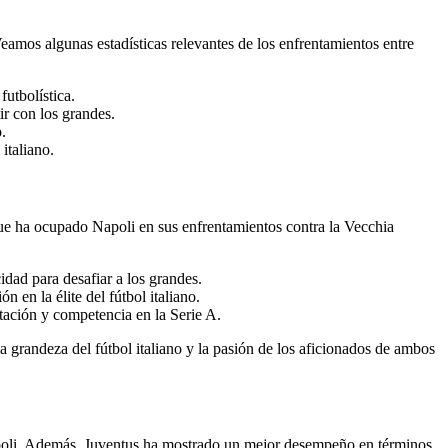
eamos algunas estadísticas relevantes de los enfrentamientos entre
futbolística.
r con los grandes.
.
italiano.
que ha ocupado Napoli en sus enfrentamientos contra la Vecchia
dad para desafiar a los grandes.
 en la élite del fútbol italiano.
ación y competencia en la Serie A.
a grandeza del fútbol italiano y la pasión de los aficionados de ambos
apoli. Además, Juventus ha mostrado un mejor desempeño en términos