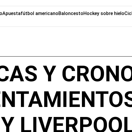
o
Apuesta
fútbol americano
Baloncesto
Hockey sobre hielo
Cic
CAS Y CRON
ENTAMIENTO
 Y LIVERPOOL