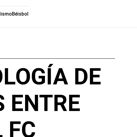
lismo
Béisbol
OLOGÍA DE
S ENTRE
 FC