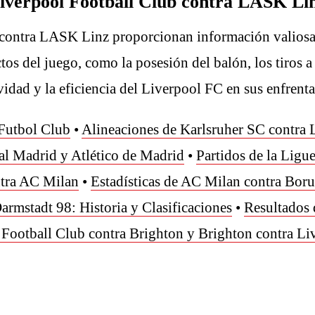
 Liverpool Football Club contra LASK Li
b contra LASK Linz proporcionan información valiosa 
tos del juego, como la posesión del balón, los tiros a 
tividad y la eficiencia del Liverpool FC en sus enfre
 Futbol Club
•
Alineaciones de Karlsruher SC contra 
al Madrid y Atlético de Madrid
•
Partidos de la Ligu
ntra AC Milan
•
Estadísticas de AC Milan contra Bor
armstadt 98: Historia y Clasificaciones
•
Resultados 
 Football Club contra Brighton y Brighton contra Li