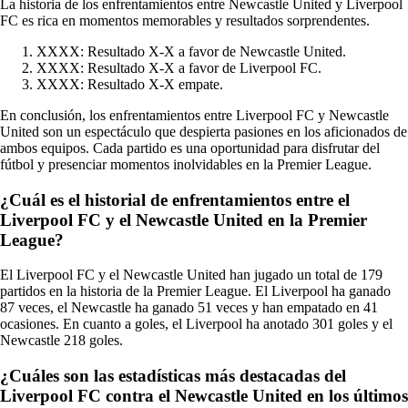
La historia de los enfrentamientos entre Newcastle United y Liverpool
FC es rica en momentos memorables y resultados sorprendentes.
XXXX: Resultado X-X a favor de Newcastle United.
XXXX: Resultado X-X a favor de Liverpool FC.
XXXX: Resultado X-X empate.
En conclusión, los enfrentamientos entre Liverpool FC y Newcastle
United son un espectáculo que despierta pasiones en los aficionados de
ambos equipos. Cada partido es una oportunidad para disfrutar del
fútbol y presenciar momentos inolvidables en la Premier League.
¿Cuál es el historial de enfrentamientos entre el
Liverpool FC y el Newcastle United en la Premier
League?
El Liverpool FC y el Newcastle United han jugado un total de 179
partidos en la historia de la Premier League. El Liverpool ha ganado
87 veces, el Newcastle ha ganado 51 veces y han empatado en 41
ocasiones. En cuanto a goles, el Liverpool ha anotado 301 goles y el
Newcastle 218 goles.
¿Cuáles son las estadísticas más destacadas del
Liverpool FC contra el Newcastle United en los últimos