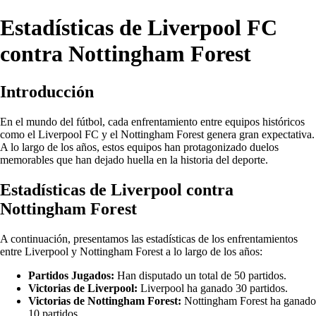
Estadísticas de Liverpool FC
contra Nottingham Forest
Introducción
En el mundo del fútbol, cada enfrentamiento entre equipos históricos
como el Liverpool FC y el Nottingham Forest genera gran expectativa.
A lo largo de los años, estos equipos han protagonizado duelos
memorables que han dejado huella en la historia del deporte.
Estadísticas de Liverpool contra
Nottingham Forest
A continuación, presentamos las estadísticas de los enfrentamientos
entre Liverpool y Nottingham Forest a lo largo de los años:
Partidos Jugados:
Han disputado un total de 50 partidos.
Victorias de Liverpool:
Liverpool ha ganado 30 partidos.
Victorias de Nottingham Forest:
Nottingham Forest ha ganado
10 partidos.