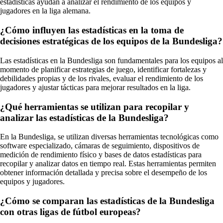
estadísticas ayudan a analizar el rendimiento de los equipos y
jugadores en la liga alemana.
¿Cómo influyen las estadísticas en la toma de
decisiones estratégicas de los equipos de la Bundesliga?
Las estadísticas en la Bundesliga son fundamentales para los equipos al
momento de planificar estrategias de juego, identificar fortalezas y
debilidades propias y de los rivales, evaluar el rendimiento de los
jugadores y ajustar tácticas para mejorar resultados en la liga.
¿Qué herramientas se utilizan para recopilar y
analizar las estadísticas de la Bundesliga?
En la Bundesliga, se utilizan diversas herramientas tecnológicas como
software especializado, cámaras de seguimiento, dispositivos de
medición de rendimiento físico y bases de datos estadísticas para
recopilar y analizar datos en tiempo real. Estas herramientas permiten
obtener información detallada y precisa sobre el desempeño de los
equipos y jugadores.
¿Cómo se comparan las estadísticas de la Bundesliga
con otras ligas de fútbol europeas?