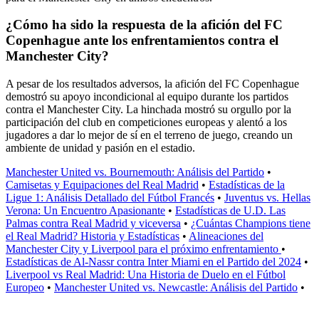
¿Cómo ha sido la respuesta de la afición del FC
Copenhague ante los enfrentamientos contra el
Manchester City?
A pesar de los resultados adversos, la afición del FC Copenhague
demostró su apoyo incondicional al equipo durante los partidos
contra el Manchester City. La hinchada mostró su orgullo por la
participación del club en competiciones europeas y alentó a los
jugadores a dar lo mejor de sí en el terreno de juego, creando un
ambiente de unidad y pasión en el estadio.
Manchester United vs. Bournemouth: Análisis del Partido
•
Camisetas y Equipaciones del Real Madrid
•
Estadísticas de la
Ligue 1: Análisis Detallado del Fútbol Francés
•
Juventus vs. Hellas
Verona: Un Encuentro Apasionante
•
Estadísticas de U.D. Las
Palmas contra Real Madrid y viceversa
•
¿Cuántas Champions tiene
el Real Madrid? Historia y Estadísticas
•
Alineaciones del
Manchester City y Liverpool para el próximo enfrentamiento
•
Estadísticas de Al-Nassr contra Inter Miami en el Partido del 2024
•
Liverpool vs Real Madrid: Una Historia de Duelo en el Fútbol
Europeo
•
Manchester United vs. Newcastle: Análisis del Partido
•