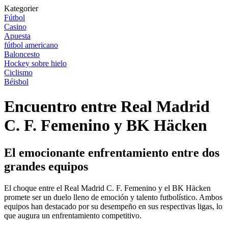
Kategorier
Fútbol
Casino
Apuesta
fútbol americano
Baloncesto
Hockey sobre hielo
Ciclismo
Béisbol
Encuentro entre Real Madrid
C. F. Femenino y BK Häcken
El emocionante enfrentamiento entre dos
grandes equipos
El choque entre el Real Madrid C. F. Femenino y el BK Häcken
promete ser un duelo lleno de emoción y talento futbolístico. Ambos
equipos han destacado por su desempeño en sus respectivas ligas, lo
que augura un enfrentamiento competitivo.