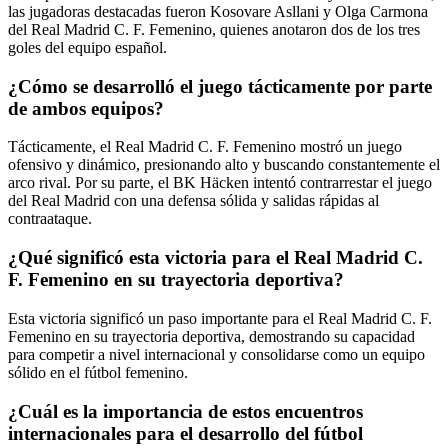
las jugadoras destacadas fueron Kosovare Asllani y Olga Carmona
del Real Madrid C. F. Femenino, quienes anotaron dos de los tres
goles del equipo español.
¿Cómo se desarrolló el juego tácticamente por parte
de ambos equipos?
Tácticamente, el Real Madrid C. F. Femenino mostró un juego
ofensivo y dinámico, presionando alto y buscando constantemente el
arco rival. Por su parte, el BK Häcken intentó contrarrestar el juego
del Real Madrid con una defensa sólida y salidas rápidas al
contraataque.
¿Qué significó esta victoria para el Real Madrid C.
F. Femenino en su trayectoria deportiva?
Esta victoria significó un paso importante para el Real Madrid C. F.
Femenino en su trayectoria deportiva, demostrando su capacidad
para competir a nivel internacional y consolidarse como un equipo
sólido en el fútbol femenino.
¿Cuál es la importancia de estos encuentros
internacionales para el desarrollo del fútbol