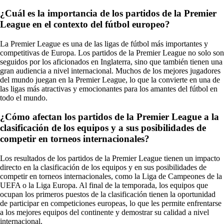
¿Cuál es la importancia de los partidos de la Premier
League en el contexto del fútbol europeo?
La Premier League es una de las ligas de fútbol más importantes y
competitivas de Europa. Los partidos de la Premier League no solo son
seguidos por los aficionados en Inglaterra, sino que también tienen una
gran audiencia a nivel internacional. Muchos de los mejores jugadores
del mundo juegan en la Premier League, lo que la convierte en una de
las ligas más atractivas y emocionantes para los amantes del fútbol en
todo el mundo.
¿Cómo afectan los partidos de la Premier League a la
clasificación de los equipos y a sus posibilidades de
competir en torneos internacionales?
Los resultados de los partidos de la Premier League tienen un impacto
directo en la clasificación de los equipos y en sus posibilidades de
competir en torneos internacionales, como la Liga de Campeones de la
UEFA o la Liga Europa. Al final de la temporada, los equipos que
ocupan los primeros puestos de la clasificación tienen la oportunidad
de participar en competiciones europeas, lo que les permite enfrentarse
a los mejores equipos del continente y demostrar su calidad a nivel
internacional.