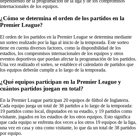
dependiendo de la programación de la liga y de los compromisos
internacionales de los equipos.
¿Cómo se determina el orden de los partidos en la
Premier League?
El orden de los partidos en la Premier League se determina mediante
un sorteo realizado por la liga al inicio de la temporada. Este sorteo
tiene en cuenta diversos factores, como la disponibilidad de los
estadios, los compromisos internacionales de los equipos y otros
eventos deportivos que puedan afectar la programación de los partidos.
Una vez realizado el sorteo, se establece el calendario de partidos que
los equipos deberán cumplir a lo largo de la temporada.
¿Qué equipos participan en la Premier League y
cuántos partidos juegan en total?
En la Premier League participan 20 equipos de fútbol de Inglaterra.
Cada equipo juega un total de 38 partidos a lo largo de la temporada:
19 partidos como local, disputados en su estadio, y 19 partidos como
visitante, jugados en los estadios de los otros equipos. Esto significa
que cada equipo se enfrenta dos veces a los otros 19 equipos de la liga,
una vez en casa y otra como visitante, lo que da un total de 38 partidos
por equipo.