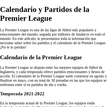
Calendario y Partidos de la
Premier League
La Premier League es una de las ligas de fútbol más populares y
emocionantes del mundo, seguida por millones de fanáticos en todo el
mundo. En este artículo, te presentamos toda la información que
necesitas saber sobre los partidos y el calendario de la Premier League.
¡No te lo pierdas!
Calendario de la Premier League
La Premier League se disputa entre los mejores equipos de fútbol de
Inglaterra, y cada temporada ofrece partidos emocionantes y llenos de
acción. El calendario de la Premier League suele comenzar en agosto y
finalizar en mayo, con un total de 38 jornadas en las que los equipos se
enfrentan entre sí en partidos de ida y vuelta.
Temporada 2021-2022
En la temporada actual de la Premier League, los equipos están