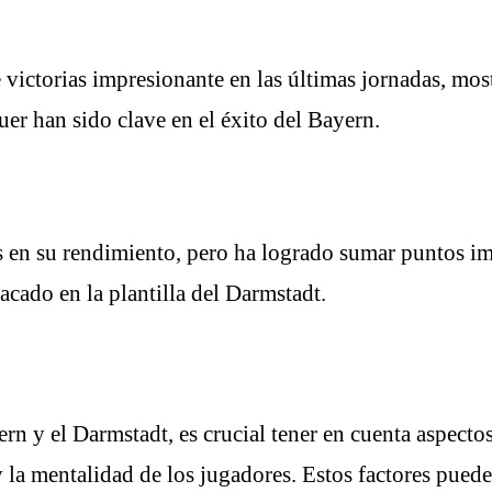
victorias impresionante en las últimas jornadas, most
 han sido clave en el éxito del Bayern.
os en su rendimiento, pero ha logrado sumar puntos i
cado en la plantilla del Darmstadt.
n y el Darmstadt, es crucial tener en cuenta aspectos
y la mentalidad de los jugadores. Estos factores puede