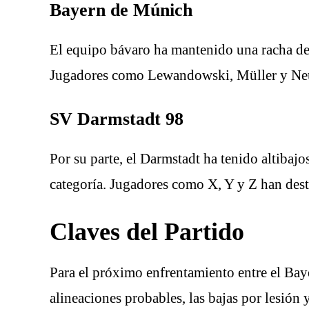
Bayern de Múnich
El equipo bávaro ha mantenido una racha de 
Jugadores como Lewandowski, Müller y Neuer
SV Darmstadt 98
Por su parte, el Darmstadt ha tenido altibaj
categoría. Jugadores como X, Y y Z han desta
Claves del Partido
Para el próximo enfrentamiento entre el Bayer
alineaciones probables, las bajas por lesión 