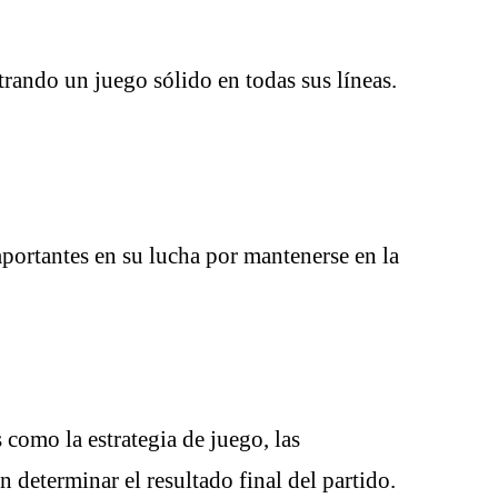
rando un juego sólido en todas sus líneas.
mportantes en su lucha por mantenerse en la
 como la estrategia de juego, las
n determinar el resultado final del partido.