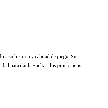
o a su historia y calidad de juego. Sin
dad para dar la vuelta a los pronósticos.