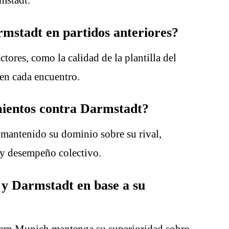
mstadt.
mstadt en partidos anteriores?
ores, como la calidad de la plantilla del
 en cada encuentro.
mientos contra Darmstadt?
 mantenido su dominio sobre su rival,
 y desempeño colectivo.
y Darmstadt en base a su