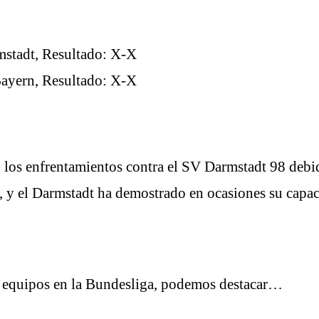
tadt, Resultado: X-X
yern, Resultado: X-X
 los enfrentamientos contra el SV Darmstadt 98 debid
, y el Darmstadt ha demostrado en ocasiones su capaci
 equipos en la Bundesliga, podemos destacar…