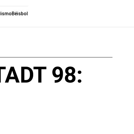
lismo
Béisbol
ADT 98: