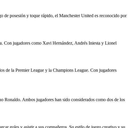
go de posesión y toque rápido, el Manchester United es reconocido por
alta. Con jugadores como Xavi Hernández, Andrés Iniesta y Lionel
ítulos de la Premier League y la Champions League. Con jugadores
iano Ronaldo. Ambos jugadores han sido considerados como dos de los
ar goles y asistir a sus compañeros. Su estilo de juego creativo y su