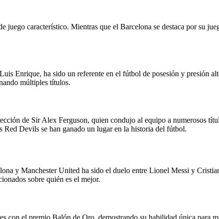
 juego característico. Mientras que el Barcelona se destaca por su jue
Luis Enrique, ha sido un referente en el fútbol de posesión y presión 
ando múltiples títulos.
dirección de Sir Alex Ferguson, quien condujo al equipo a numerosos t
ed Devils se han ganado un lugar en la historia del fútbol.
elona y Manchester United ha sido el duelo entre Lionel Messi y Crist
cionados sobre quién es el mejor.
es con el premio Balón de Oro, demostrando su habilidad única para marc