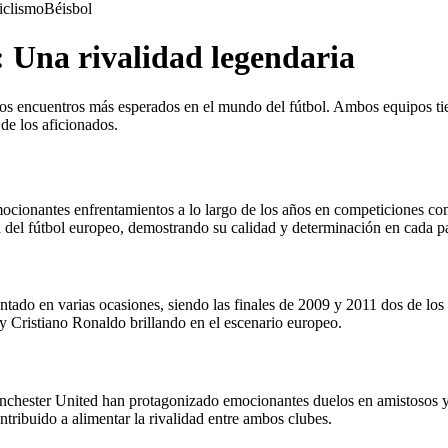
iclismo
Béisbol
 Una rivalidad legendaria
s encuentros más esperados en el mundo del fútbol. Ambos equipos tien
de los aficionados.
 emocionantes enfrentamientos a lo largo de los años en competicione
 del fútbol europeo, demostrando su calidad y determinación en cada pa
do en varias ocasiones, siendo las finales de 2009 y 2011 dos de los e
y Cristiano Ronaldo brillando en el escenario europeo.
hester United han protagonizado emocionantes duelos en amistosos y t
ntribuido a alimentar la rivalidad entre ambos clubes.