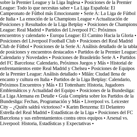
sobre la Premier League y la Liga Inglesa
•
Posiciones de la Premier
League: Todo lo que necesitas saber
•
La Liga Española: El
Campeonato de Fútbol más Emocionante
•
Serie A: La Liga de Fútbol
de Italia
•
La emoción de la Champions League
•
Actualización de
Posiciones y Resultados de la Liga Betplay
•
Posiciones de Champions
League: Real Madrid
•
Partidos del Liverpool FC: Próximos
encuentros y calendario
•
Europa League: El Camino Hacia la Gloria
•
Posiciones del Liverpool Football Club
•
Posiciones del Real Madrid
Club de Fútbol
•
Posiciones de la Serie A: Análisis detallado de la tabla
de posiciones y encuentros destacados
•
Partidos de la Premier League:
Calendario y Novedades
•
Posiciones de Brasileirão Serie A
•
Partidos
del FC Barcelona: Calendario, Próximos Juegos y Más
•
Historial de
enfrentamientos entre Real Madrid y Chelsea
•
Posiciones de Equipos
de la Premier League: Análisis detallado
•
Milán: Ciudad llena de
encanto y cultura en Italia
•
Partidos de la Liga Betplay: Calendario,
Próximos Encuentros y Más
•
El Tottenham: Historia, Jugadores
Emblemáticos y Actualidad del Equipo
•
Posiciones de la Bundesliga:
La Liga Alemana en Detalle
•
Guía Completa sobre los Partidos de la
Bundesliga: Fechas, Programación y Más
•
Liverpool vs. Leicester
City – ¿Quién saldrá victorioso?
•
Karim Benzema: El Delantero
Estrella del Real Madrid
•
Estadísticas de la Liga
•
Posiciones del FC
Barcelona y sus enfrentamientos contra otros equipos
•
Arsenal vs.
Liverpool: Historia, Estadísticas y Expectativas
•