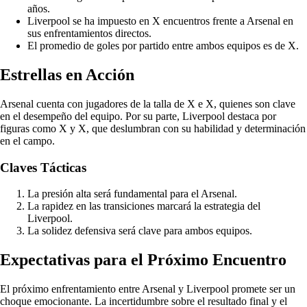
años.
Liverpool se ha impuesto en X encuentros frente a Arsenal en
sus enfrentamientos directos.
El promedio de goles por partido entre ambos equipos es de X.
Estrellas en Acción
Arsenal cuenta con jugadores de la talla de X e X, quienes son clave
en el desempeño del equipo. Por su parte, Liverpool destaca por
figuras como X y X, que deslumbran con su habilidad y determinación
en el campo.
Claves Tácticas
La presión alta será fundamental para el Arsenal.
La rapidez en las transiciones marcará la estrategia del
Liverpool.
La solidez defensiva será clave para ambos equipos.
Expectativas para el Próximo Encuentro
El próximo enfrentamiento entre Arsenal y Liverpool promete ser un
choque emocionante. La incertidumbre sobre el resultado final y el