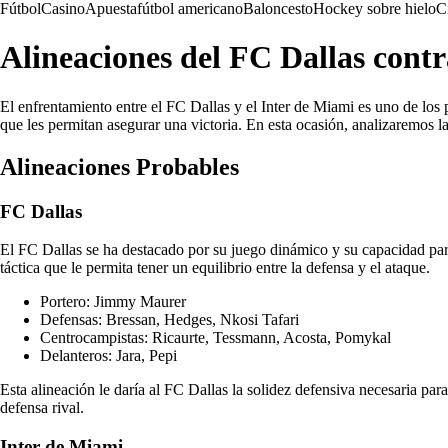
Fútbol
Casino
Apuesta
fútbol americano
Baloncesto
Hockey sobre hielo
C
Alineaciones del FC Dallas contr
El enfrentamiento entre el FC Dallas y el Inter de Miami es uno de lo
que les permitan asegurar una victoria. En esta ocasión, analizaremos 
Alineaciones Probables
FC Dallas
El FC Dallas se ha destacado por su juego dinámico y su capacidad para
táctica que le permita tener un equilibrio entre la defensa y el ataque.
Portero: Jimmy Maurer
Defensas: Bressan, Hedges, Nkosi Tafari
Centrocampistas: Ricaurte, Tessmann, Acosta, Pomykal
Delanteros: Jara, Pepi
Esta alineación le daría al FC Dallas la solidez defensiva necesaria pa
defensa rival.
Inter de Miami