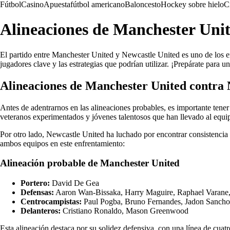
Fútbol
Casino
Apuesta
fútbol americano
Baloncesto
Hockey sobre hielo
C
Alineaciones de Manchester Unit
El partido entre Manchester United y Newcastle United es uno de los e
jugadores clave y las estrategias que podrían utilizar. ¡Prepárate para 
Alineaciones de Manchester United contra 
Antes de adentrarnos en las alineaciones probables, es importante ten
veteranos experimentados y jóvenes talentosos que han llevado al equipo
Por otro lado, Newcastle United ha luchado por encontrar consistenci
ambos equipos en este enfrentamiento:
Alineación probable de Manchester United
Portero:
David De Gea
Defensas:
Aaron Wan-Bissaka, Harry Maguire, Raphael Varane
Centrocampistas:
Paul Pogba, Bruno Fernandes, Jadon Sancho
Delanteros:
Cristiano Ronaldo, Mason Greenwood
Esta alineación destaca por su solidez defensiva, con una línea de cu