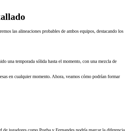
tallado
aremos las alineaciones probables de ambos equipos, destacando los
enido una temporada sólida hasta el momento, con una mezcla de
rpresas en cualquier momento. Ahora, veamos cómo podrían formar
dad de jugadores como Pogba y Fernandes podría marcar la diferencia,